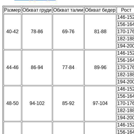
Размер
Обхват груди
Обхват талии
Обхват бедер
Рост
146-15
156-16
40-42
78-86
69-76
81-88
170-17
182-18
194-20
146-15
156-16
44-46
86-94
77-84
89-96
170-17
182-18
194-20
146-15
156-16
48-50
94-102
85-92
97-104
170-17
182-18
194-20
146-15
156-16