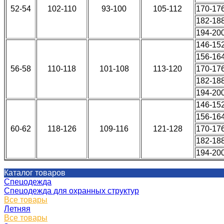
52-54
102-110
93-100
105-112
170-17
182-18
194-20
146-15
156-16
56-58
110-118
101-108
113-120
170-17
182-18
194-20
146-15
156-16
60-62
118-126
109-116
121-128
170-17
182-18
194-20
Каталог товаров
Спецодежда
Спецодежда для охранных структур
Все товары
Летняя
Все товары