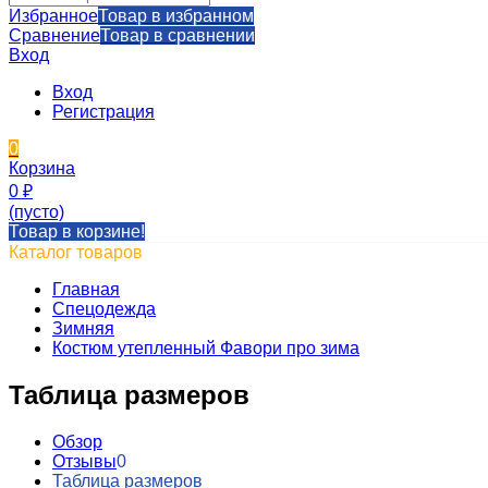
Избранное
Товар в избранном
Сравнение
Товар в сравнении
Вход
Вход
Регистрация
0
Корзина
0
₽
(пусто)
Товар в корзине!
Каталог товаров
Главная
Спецодежда
Зимняя
Костюм утепленный Фавори про зима
Таблица размеров
Обзор
Отзывы
0
Таблица размеров