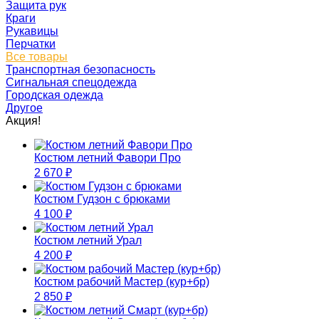
Защита рук
Краги
Рукавицы
Перчатки
Все товары
Транспортная безопасность
Сигнальная спецодежда
Городская одежда
Другое
Акция!
Костюм летний Фавори Про
2 670
₽
Костюм Гудзон с брюками
4 100
₽
Костюм летний Урал
4 200
₽
Костюм рабочий Мастер (кур+бр)
2 850
₽