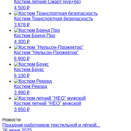
Костюм летний Смарт (кур+бр)
4 500
₽
Костюм Транспортная безопасность
3 878
₽
Костюм Бренд Про
4 300
₽
Костюм "Нельсон-Прожектор"
6 900
₽
Костюм Брукс
6 100
₽
Костюм Рекорд
3 990
₽
Костюм летний "НЕО" мужской
3 950
₽
Новости
Праздник работников текстильной и лёгкой...
26 июня 2025