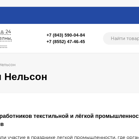
 д. 24
+7 (843) 590-04-84
б. Челны,
+7 (8552) 47-46-45
....
Нельсон
и Нельсон
работников текстильной и лёгкой промышленно
ов
 участие в празднике легкой промышленности, где орган