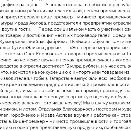
с дефиле на сцене. А вот как освещают событие в респу
посвященный работникам текстильной, легкой промышленно
и присутствовали вице-премьер – министр промышленности
ьтуры Ирада Аюпова, представители предприятий отрасли
 другие гости. Перед официальной частью участники озн
ны товары и достижения местных производителей. Среди э
«Кукморская швейная фабрика», ГК «Барс», обувная компан
телье-бутик «Элис» и другие. «Это первое мероприятие та
 – отметил Олег Коробченко. «Говоря о промышленности Т
ние, но не менее важна и легкая промышленность, котора
водства в отрасли достигает 15 млрд рублей, и у нас ес
 что, несмотря на конкуренцию с импортными товарами из 
изводителей, чтобы в Татарстане выпускали всю необходи
 время пандемии предприятия легкой промышленности 
 одежды и масок, а сейчас помогают армии, производя фо
ки выпускают качественную спортивную одежду и обувь – 
укморские валенки – это наше ноу-хау! Мы в шутку называе
 зимой, и летом. Отдельная благодарность мастерам и ху
Олег Коробченко и Ирада Аюпова вручили работникам отра
стана. Вице-премьер – министр промышленности и торговл
зицию и осмотрел представленную продукцию, пообщался 