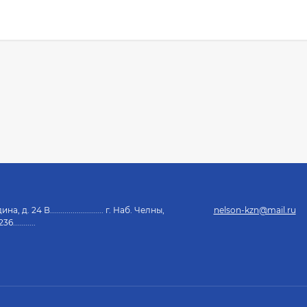
, д. 24 В.......................... г. Наб. Челны,
nelson-kzn@mail.ru
...........