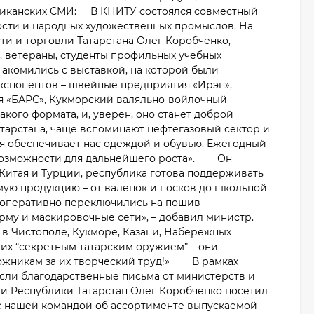
бликанских СМИ: В КНИТУ состоялся совместный
сти и народных художественных промыслов. На
 и торговли Татарстана Олег Коробченко,
, ветераны, студенты профильных учебных
акомились с выставкой, на которой были
кспонентов – швейные предприятия «Ирэн»,
ия «БАРС», Кукморский валяльно-войлочный
кого формата, и, уверен, оно станет доброй
атарстана, чаще вспоминают нефтегазовый сектор и
я обеспечивает нас одеждой и обувью. Ежегодный
ть возможности для дальнейшего роста». Он
Китая и Турции, республика готова поддерживать
мую продукцию – от валенок и носков до школьной
оперативно переключились на пошив
рму и маскировочные сети», – добавил министр.
в Чистополе, Кукморе, Казани, Набережных
м их “секретным татарским оружием” – они
дожникам за их творческий труд!» В рамках
сли благодарственные письма от министерств и
и Республики Татарстан Олег Коробченко посетил
с нашей командой об ассортименте выпускаемой