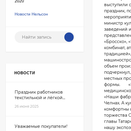
2020
выступили 
праздник, 
Новости Нельсон
мероприяти
министр кул
заведений и
представле
«Бросско», 
комбинат, а
традицией»,
машинострое
объем произ
подчеркнул,
НОВОСТИ
местных про
формы. «Во
медицинской
Праздник работников
«Наши фабри
текстильной и лёгкой...
Челнах. А к
26 июня 2025
комфортны и
торжества 
главы Татар
Уважаемые покупатели!
нашу экспо