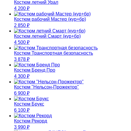
Костюм летний Урал
4 200
₽
Костюм рабочий Мастер (кур+бр)
2 850
₽
Костюм летний Смарт (кур+бр)
4 500
₽
Костюм Транспортная безопасность
3 878
₽
Костюм Бренд Про
4 300
₽
Костюм "Нельсон-Прожектор"
6 900
₽
Костюм Брукс
6 100
₽
Костюм Рекорд
3 990
₽