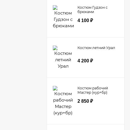
Костюм Гудзон с
брюками
4 100
₽
Костюм летний Урал
4 200
₽
Костюм рабочий
Мастер (кур+бр)
2 850
₽