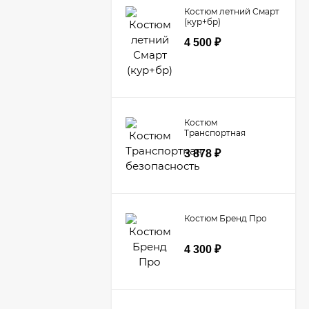
Костюм летний Смарт
(кур+бр)
4 500
₽
Костюм
Транспортная
безопасность
3 878
₽
Костюм Бренд Про
4 300
₽