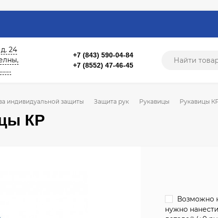
 д. 24
+7 (843) 590-04-84
б. Челны,
+7 (8552) 47-46-45
....
ва индивидуальной защиты
Защита рук
Рукавицы
Рукавицы К
цы КР
Возможно н
нужно нанести