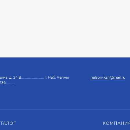
, д. 24 В.......................... г. Наб. Челны,
nelson-kzn@mail.ru
...........
АТАЛОГ
КОМПАНИЯ