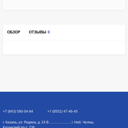
ОБЗОР
ОТЗЫВЫ
0
+7 (843) 590-04-84
+7 (8552) 47-46-45
г. Казань, ул. Родина, д. 24 В.......................... г. Наб. Челны,
Казанский пр-т, 236...........