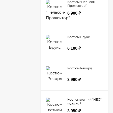
Костюм "Нельсон-
Прожектор"
6 900
₽
Костюм Брукс
6 100
₽
Костюм Рекорд
3 990
₽
Костюм летний "НЕО"
мужской
3 950
₽