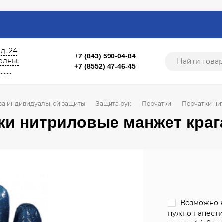
 д. 24
+7 (843) 590-04-84
б. Челны,
+7 (8552) 47-46-45
....
ва индивидуальной защиты
Защита рук
Перчатки
Перчатки ни
ки нитриловые манжет краг
Возможно н
нужно нанести