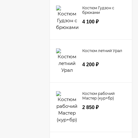
Костюм Гудзон с
брюками
4 100
₽
Костюм летний Урал
4 200
₽
Костюм рабочий
Мастер (кур+бр)
2 850
₽