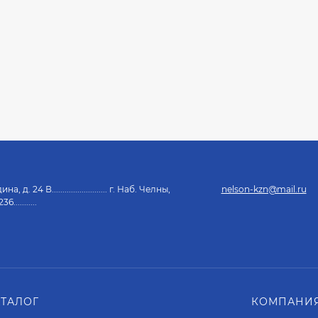
, д. 24 В.......................... г. Наб. Челны,
nelson-kzn@mail.ru
...........
АТАЛОГ
КОМПАНИЯ