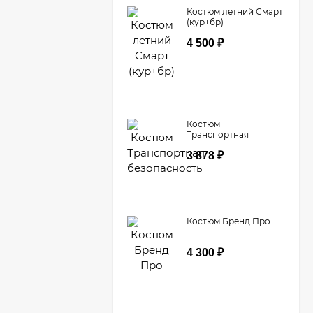
Костюм летний Смарт
(кур+бр)
4 500
₽
Костюм
Транспортная
безопасность
3 878
₽
Костюм Бренд Про
4 300
₽