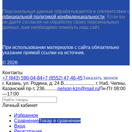
Персональные данные обрабатываются в соответствии с
официальной политикой конфиденциальности
. Если вы
не даете согласия на обработку своих персональных
данных, вам необходимо покинуть наш сайт.
При использовании материалов с сайта обязательно
указание прямой ссылки на источник.
© 2026
Контакты
+7 (843) 590-04-84
+7 (8552) 47-46-45
Заказать звонок
г. Казань, ул. Родина, д. 24 В.......................... г. Наб. Челны,
Казанский пр-т, 236...........
nelson-kzn@mail.ru
Пн-Пт 08:00
—17:00
Личный кабинет
Избранное
Сравнение
Товар в сравнении
Вход
Регистрация