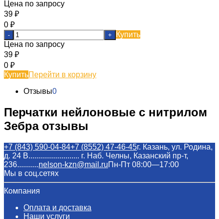
Цена по запросу
39
₽
0
₽
Купить
-
+
Цена по запросу
39
₽
0
₽
Купить
Перейти в корзину
Отзывы
0
Перчатки нейлоновые с нитрилом
Зебра отзывы
+7 (843) 590-04-84
+7 (8552) 47-46-45
г. Казань, ул. Родина,
д. 24 В.......................... г. Наб. Челны, Казанский пр-т,
236...........
nelson-kzn@mail.ru
Пн-Пт 08:00—17:00
Мы в соц.сетях
Компания
Оплата и доставка
Наши услуги​