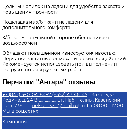
Цельный спилок на ладони для удобства захвата и
повышения прочности
Подкладка из х/б ткани на ладони для
дополнительного комфорта
Х/б ткань на тыльной стороне обеспечивает
воздухообмен
Обладают повышенной износоустойчивостью.
Перчатки защитные от механических воздействий.
Рекомендуется использовать при выполнении
погрузочно-разгрузочных работ.
Перчатки "Ангара" отзывы
+7 (843) 590-04-84
+7 (8552) 47-46-45
г. Казань, ул.
Родина, д. 24 В.......................... г. Наб. Челны, Казанский
пр-т, 236...........
nelson-kzn@mail.ru
Пн-Пт 08:00—17:00
Мы в соц.сетях
Компания