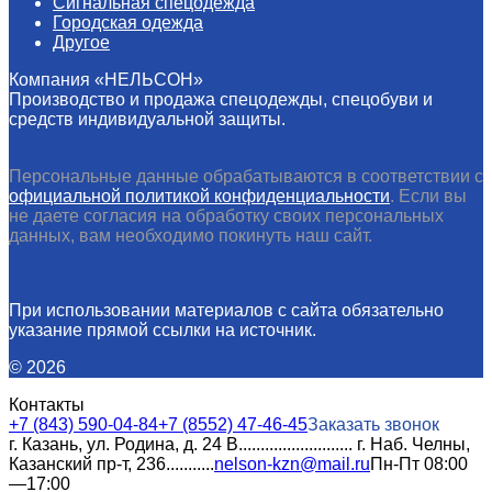
Сигнальная спецодежда
Городская одежда
Другое
Компания «НЕЛЬСОН»
Производство и продажа спецодежды, спецобуви и
средств индивидуальной защиты.
Персональные данные обрабатываются в соответствии с
официальной политикой конфиденциальности
. Если вы
не даете согласия на обработку своих персональных
данных, вам необходимо покинуть наш сайт.
При использовании материалов с сайта обязательно
указание прямой ссылки на источник.
© 2026
Контакты
+7 (843) 590-04-84
+7 (8552) 47-46-45
Заказать звонок
г. Казань, ул. Родина, д. 24 В.......................... г. Наб. Челны,
Казанский пр-т, 236...........
nelson-kzn@mail.ru
Пн-Пт 08:00
—17:00