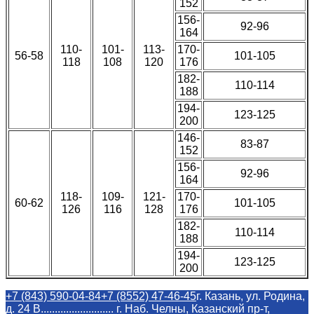
152
156-
92-96
164
110-
101-
113-
170-
56-58
101-105
118
108
120
176
182-
110-114
188
194-
123-125
200
146-
83-87
152
156-
92-96
164
118-
109-
121-
170-
60-62
101-105
126
116
128
176
182-
110-114
188
194-
123-125
200
+7 (843) 590-04-84
+7 (8552) 47-46-45
г. Казань, ул. Родина,
д. 24 В.......................... г. Наб. Челны, Казанский пр-т,