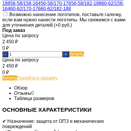
188
56-58/158-164
56-58/170-176
56-58/182-188
60-62/158-
164
60-62/170-176
60-62/182-188
Возможно нанесение логотипов, поставьте галочку,
если вам нужно нанести логотипы. Мы свяжемся с вами
для уточнения деталей.(+
0 руб.
)
Под заказ
Цена по запросу
2 450
₽
0
₽
Купить
-
+
Цена по запросу
2 450
₽
0
₽
Купить
Перейти в корзину
Обзор
Отзывы
0
Таблица размеров
ОСНОВНЫЕ ХАРАКТЕРИСТИКИ
✔ Назначение: защита от ОПЗ и механических
повреждений